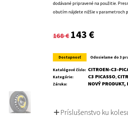
dodávané pripravené na použitie. Pre
obutím nájdete nižšie v parametroch 
Original
Current
143
€
168
€
price
price
was:
is:
Dostupnosť
Odosielame do 3 pr
168 €.
143 €.
CITROEN-C3-PIC
Katalógové číslo:
C3 PICASSO
CIT
Kategórie:
,
NOVÝ PRODUKT, 
Záruka:
Príslušenstvo ku koles