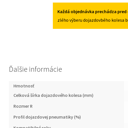
4X108
PICASSO
OD
Každá objednávka prechádza pred 
2009
zlého výberu dojazdovbého kolesa b
125/80R16
4X108
Ďalšie informácie
Hmotnosť
Celková šírka dojazdového kolesa (mm)
Rozmer R
Profil dojazdovej pneumatiky (%)
Kompatibilné roky