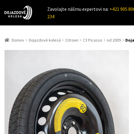
Zavolajte nášmu expertovi na:
+421 905 80
234
Domov
Dojazdové kolesá
Citroen
C3 Picasso
od 2009
Doja