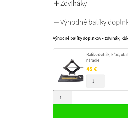
Zdviháky
Výhodné balíky dopln
Výhodné balíky doplnkov - zdvihák, kľú
Balík-zdvihák, kľúč, oba
náradie
45
€
MNOŽSTVO
DOJAZDOVÉ
KOLESO
MNOŽSTVO
CITROEN
C3
DOJAZDOVÉ
PICASSO
KOLESO
OD
CITROEN
2009
C3
125/80R16