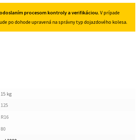
4X108
odoslaním procesom kontroly a verifikáciou.
V prípade
ude po dohode upravená na správny typ dojazdového kolesa.
15 kg
125
R16
80