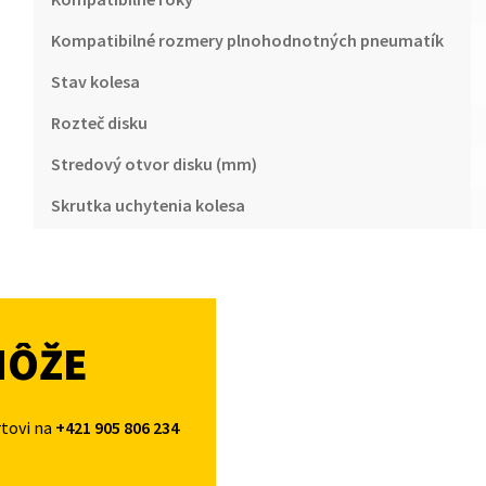
Kompatibilné rozmery plnohodnotných pneumatík
Stav kolesa
Rozteč disku
Stredový otvor disku (mm)
Skrutka uchytenia kolesa
MÔŽE
rtovi na
+421 905 806 234