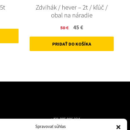
5t
Zdvihák / hever – 2t / kľúč /
obal na náradie
ent
Original
Current
45
€
50
€
price
price
PRIDAŤ DO KOŠÍKA
was:
is:
50 €.
45 €.
+421 905 806 234
Spravovať súhlas
info@dojazdovekolesa.com