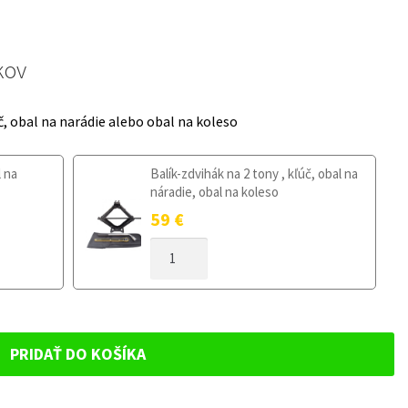
kov
č, obal na narádie alebo obal na koleso
l na
Balík-zdvihák na 2 tony , kľúč, obal na
náradie, obal na koleso
59
€
MNOŽSTVO
DOJAZDOVÉ
KOLESO
CITROEN
C3
PICASSO
PRIDAŤ DO KOŠÍKA
OD
2009
125/80R16