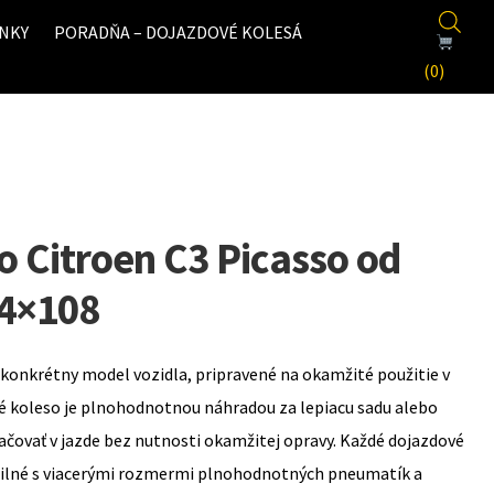
NKY
PORADŇA – DOJAZDOVÉ KOLESÁ
(0)
o Citroen C3 Picasso od
 4×108
konkrétny model vozidla, pripravené na okamžité použitie v
é koleso je plnohodnotnou náhradou za lepiacu sadu alebo
ovať v jazde bez nutnosti okamžitej opravy. Každé dojazdové
bilné s viacerými rozmermi plnohodnotných pneumatík a