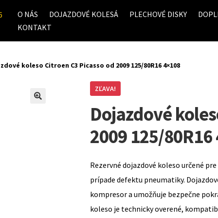
O NÁS
DOJAZDOVÉ KOLESÁ
PLECHOVÉ DISKY
DOPL
6
KONTAKT
zdové koleso Citroen C3 Picasso od 2009 125/80R16 4×108
ZĽAVA!
Dojazdové koles
2009 125/80R16
Rezervné dojazdové koleso určené pre 
prípade defektu pneumatiky. Dojazdov
kompresor a umožňuje bezpečne pokrač
koleso je technicky overené, kompati