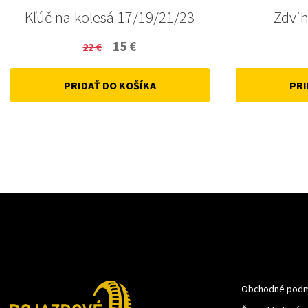
Kľúč na kolesá 17/19/21/23
Zdvih
Original
Current
15
€
22
€
price
price
PRIDAŤ DO KOŠÍKA
PRI
was:
is:
22 €.
15 €.
Obchodné podm