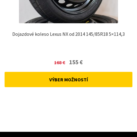
Dojazdové koleso Lexus NX od 2014 145/85R18 5×114,3
Original
Current
155
€
168
€
price
price
was:
is:
VÝBER MOŽNOSTÍ
168 €.
155 €.