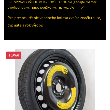
PRE SPRÁVNY VÝBER DOJAZDOVÉHO KOLESA ,zadajte rozmer
plnohodnotných pneu používaných na vozidle
Pre presné určenie vhodného kolesa zvoľte značku auta,
typ auta a rok výroby.
ZĽAVA!