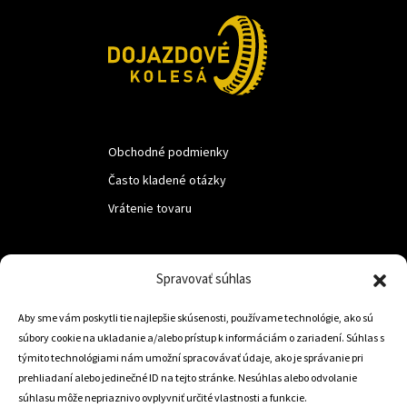
Obchodné podmienky
Často kladené otázky
Vrátenie tovaru
LUF s.r.o.
Spravovať súhlas
Nám. M.R.Štefanika 518,
Aby sme vám poskytli tie najlepšie skúsenosti, používame technológie, ako sú
Trstená 02801
súbory cookie na ukladanie a/alebo prístup k informáciám o zariadení. Súhlas s
týmito technológiami nám umožní spracovávať údaje, ako je správanie pri
prehliadaní alebo jedinečné ID na tejto stránke. Nesúhlas alebo odvolanie
súhlasu môže nepriaznivo ovplyvniť určité vlastnosti a funkcie.
+421 905 806 234