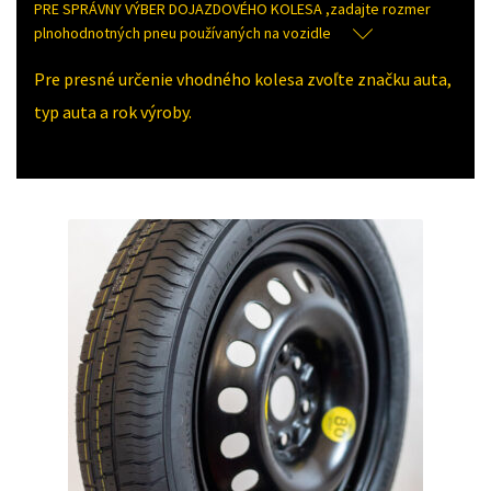
PRE SPRÁVNY VÝBER DOJAZDOVÉHO KOLESA ,zadajte rozmer
plnohodnotných pneu používaných na vozidle
Pre presné určenie vhodného kolesa zvoľte značku auta,
typ auta a rok výroby.