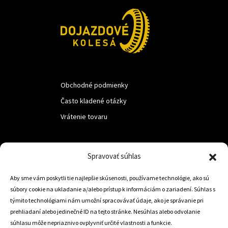
Obchodné podmienky
Často kladené otázky
Vrátenie tovaru
LUF s.r.o.
Spravovať súhlas
Nám. M.R.Štefanika 518,
Aby sme vám poskytli tie najlepšie skúsenosti, používame technológie, ako sú
Trstená 02801
súbory cookie na ukladanie a/alebo prístup k informáciám o zariadení. Súhlas s
týmito technológiami nám umožní spracovávať údaje, ako je správanie pri
prehliadaní alebo jedinečné ID na tejto stránke. Nesúhlas alebo odvolanie
súhlasu môže nepriaznivo ovplyvniť určité vlastnosti a funkcie.
+421 905 806 234