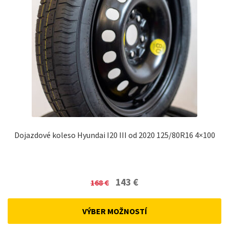
Dojazdové koleso Hyundai I20 III od 2020 125/80R16 4×100
Original
Current
143
€
168
€
price
price
was:
is:
VÝBER MOŽNOSTÍ
168 €.
143 €.