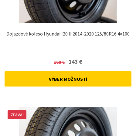
Dojazdové koleso Hyundai I20 II 2014-2020 125/80R16 4×100
Original
Current
143
€
168
€
price
price
was:
is:
VÝBER MOŽNOSTÍ
168 €.
143 €.
ZĽAVA!