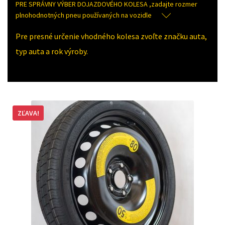
PRE SPRÁVNY VÝBER DOJAZDOVÉHO KOLESA ,zadajte rozmer
plnohodnotných pneu používaných na vozidle
Pre presné určenie vhodného kolesa zvoľte značku auta,
typ auta a rok výroby.
ZĽAVA!