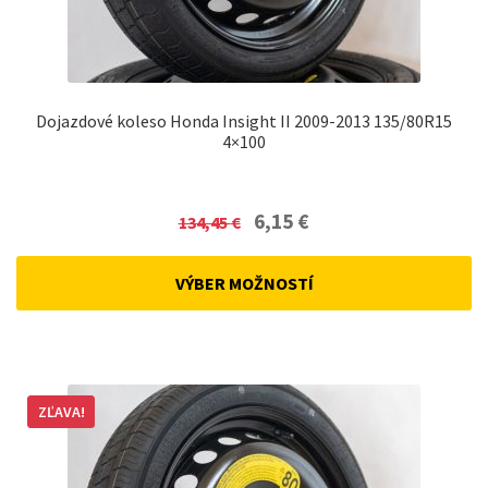
Dojazdové koleso Honda Insight II 2009-2013 135/80R15
4×100
Original
Current
6,15
€
134,45
€
price
price
was:
is:
VÝBER MOŽNOSTÍ
134,45 €.
6,15 €.
ZĽAVA!