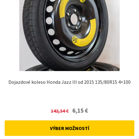
Dojazdové koleso Honda Jazz III od 2015 135/80R15 4×100
Original
Current
6,15
€
142,34
€
price
price
was:
is:
VÝBER MOŽNOSTÍ
142,34 €.
6,15 €.