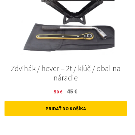
Zdvihák / hever – 2t / kľúč / obal na
náradie
Original
Current
45
€
50
€
price
price
PRIDAŤ DO KOŠÍKA
was:
is:
50 €.
45 €.