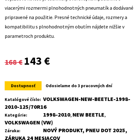
viacerými rozmermi plnohodnotných pneumatík a dodávané
pripravené na použitie. Presné technické údaje, rozmery a
kompatibilitu s plnohodnotným obutím nájdete nižšie v
parametroch produktu.
Original
Current
143
€
168
€
price
price
was:
is:
Dostupnosť
Odosielame do 3 pracovných dní
168 €.
143 €.
VOLKSWAGEN-NEW-BEETLE-1998-
Katalógové číslo:
2010-125/70R16
1998-2010
NEW BEETLE
Kategórie:
,
,
VOLKSWAGEN (VW)
NOVÝ PRODUKT, PNEU DOT 2025,
Záruka:
ZÁRUKA 24 MESIACOV