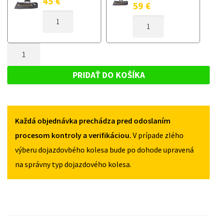
45
€
59
€
MNOŽSTVO
MNOŽSTVO
DOJAZDOVÉ
DOJAZDOVÉ
KOLESO
KOLESO
VOLKSWAGEN
MNOŽSTVO
VOLKSWAGEN
NEW
NEW
DOJAZDOVÉ
BEETLE
BEETLE
KOLESO
1998-
PRIDAŤ DO KOŠÍKA
1998-
2010
VOLKSWAGEN
2010
125/70R16
NEW
125/70R16
5X100
5X100
BEETLE
Každá objednávka prechádza pred odoslaním
1998-
2010
procesom kontroly a verifikáciou.
V prípade zlého
125/70R16
výberu dojazdovbého kolesa bude po dohode upravená
5X100
na správny typ dojazdového kolesa.