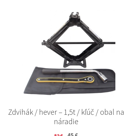
Zdvihák / hever – 1,5t / kľúč / obal na
náradie
Original
Current
45
€
52
€