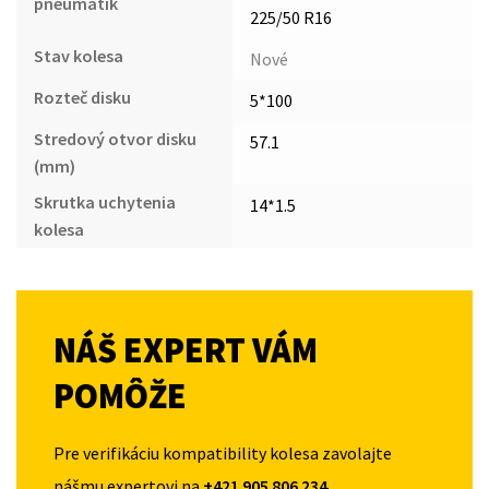
pneumatík
225/50 R16
Stav kolesa
Nové
Rozteč disku
5*100
Stredový otvor disku
57.1
(mm)
Skrutka uchytenia
14*1.5
kolesa
NÁŠ EXPERT VÁM
POMÔŽE
Pre verifikáciu kompatibility kolesa zavolajte
nášmu expertovi na
+421 905 806 234