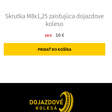
Skrutka M8x1,25 zaisťujúca dojazdove
koleso
Original
Current
10
€
18
€
price
price
PRIDAŤ DO KOŠÍKA
was:
is:
18 €.
10 €.