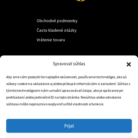
Obchodné podmienky
Často kladené otázky
Vrátenie tovaru
LUF s.r.o.
Spravovať súhlas
Nám. M.R.Štefanika 518,
Aby sme vám poskytli tie najlepšie skúsenosti, používame technológie, ako sú
Trstená 02801
súbory cookie na ukladanie a/alebo prístup k informáciám o zariadení. Súhlas s
týmito technológiami nám umožní spracovávať údaje, ako je správanie pri
prehliadaní alebo jedinečné ID na tejto stránke. Nesúhlas alebo odvolanie
súhlasu môže nepriaznivo ovplyvniť určité vlastnosti a funkcie.
+421 905 806 234
info@dojazdovekolesa.com
Prijať
Český Eshop