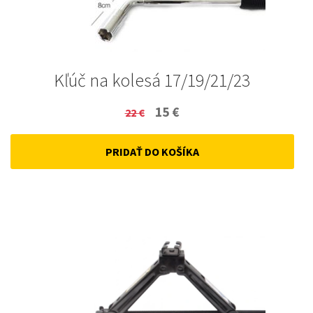
Kľúč na kolesá 17/19/21/23
Original
Current
15
€
22
€
price
price
PRIDAŤ DO KOŠÍKA
was:
is:
22 €.
15 €.