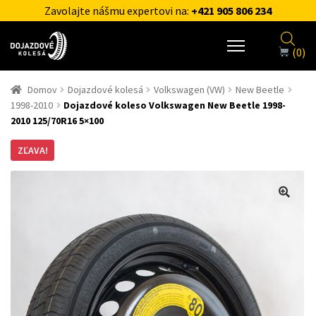
Zavolajte nášmu expertovi na:
+421 905 806 234
(0)
Domov
Dojazdové kolesá
Volkswagen (VW)
New Beetle
1998-2010
Dojazdové koleso Volkswagen New Beetle 1998-
2010 125/70R16 5×100
ZĽAVA!