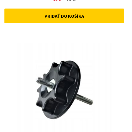
price
price
PRIDAŤ DO KOŠÍKA
was:
is:
52 €.
45 €.