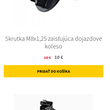
Skrutka M8x1,25 zaisťujúca dojazdove
koleso
Original
Current
10
€
18
€
price
price
PRIDAŤ DO KOŠÍKA
was:
is:
18 €.
10 €.