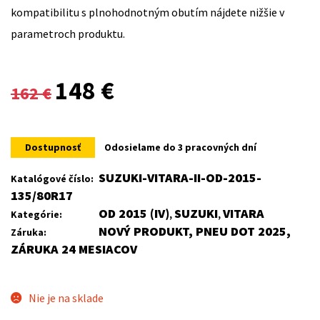
kompatibilitu s plnohodnotným obutím nájdete nižšie v
parametroch produktu.
Original
Current
148
€
162
€
price
price
was:
is:
Dostupnosť
Odosielame do 3 pracovných dní
162 €.
148 €.
SUZUKI-VITARA-II-OD-2015-
Katalógové číslo:
135/80R17
OD 2015 (IV)
SUZUKI
VITARA
Kategórie:
,
,
NOVÝ PRODUKT, PNEU DOT 2025,
Záruka:
ZÁRUKA 24 MESIACOV
Nie je na sklade