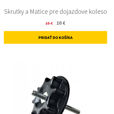
Skrutky a Matice pre dojazdove koleso
Original
Current
10
€
15
€
price
price
PRIDAŤ DO KOŠÍKA
was:
is:
15 €.
10 €.