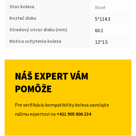
Stav kolesa
Nové
Rozteč disku
5*114.3
Stredový otvor disku (mm)
60.1
Matica uchytenia kolesa
12*1.5
NÁŠ EXPERT VÁM
POMÔŽE
Pre verifikáciu kompatibility kolesa zavolajte
nášmu expertovi na
+421 905 806 234