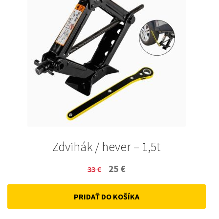
Zdvihák / hever – 1,5t
Original
Current
25
€
33
€
price
price
PRIDAŤ DO KOŠÍKA
was:
is:
33 €.
25 €.