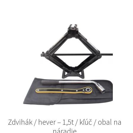
Zdvihák / hever – 1,5t / kľúč / obal na
náradie