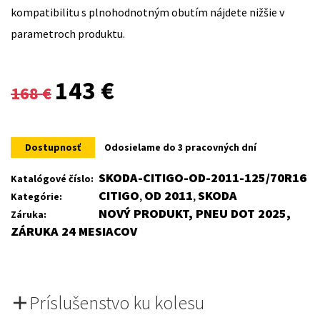
kompatibilitu s plnohodnotným obutím nájdete nižšie v
parametroch produktu.
Original
Current
143
€
168
€
price
price
was:
is:
Dostupnosť
Odosielame do 3 pracovných dní
168 €.
143 €.
SKODA-CITIGO-OD-2011-125/70R16
Katalógové číslo:
CITIGO
OD 2011
SKODA
Kategórie:
,
,
NOVÝ PRODUKT, PNEU DOT 2025,
Záruka:
ZÁRUKA 24 MESIACOV
Príslušenstvo ku kolesu