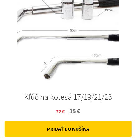
Kľúč na kolesá 17/19/21/23
Original
Current
15
€
22
€
price
price
PRIDAŤ DO KOŠÍKA
was:
is:
22 €.
15 €.