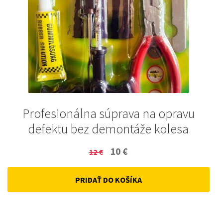
Profesionálna súprava na opravu
defektu bez demontáže kolesa
Original
Current
10
€
12
€
price
price
PRIDAŤ DO KOŠÍKA
was:
is:
12 €.
10 €.