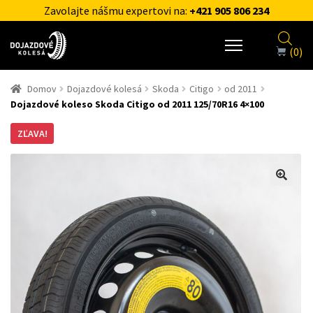
Zavolajte nášmu expertovi na:
+421 905 806 234
(0)
Domov
Dojazdové kolesá
Skoda
Citigo
od 2011
Dojazdové koleso Skoda Citigo od 2011 125/70R16 4×100
ZĽAVA!