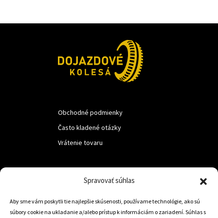
Obchodné podmienky
Často kladené otázky
Vrátenie tovaru
LUF s.r.o.
Spravovať súhlas
Nám. M.R.Štefanika 518,
Aby sme vám poskytli tie najlepšie skúsenosti, používame technológie, ako sú
Trstená 02801
súbory cookie na ukladanie a/alebo prístup k informáciám o zariadení. Súhlas s