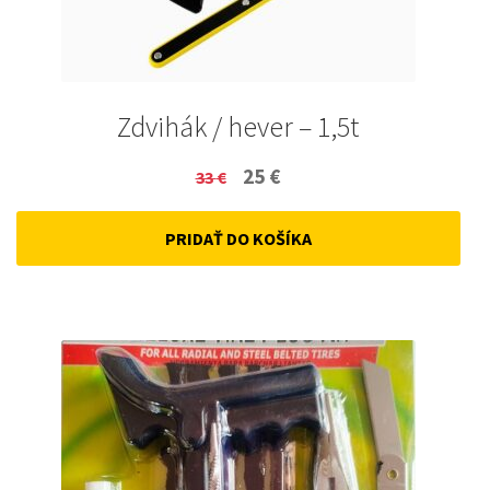
Zdvihák / hever – 1,5t
Original
Current
25
€
33
€
price
price
PRIDAŤ DO KOŠÍKA
was:
is:
33 €.
25 €.