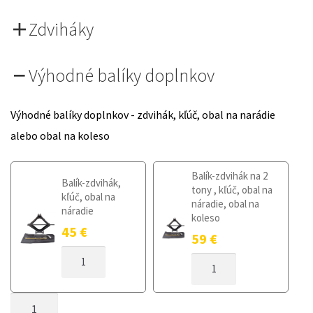
Zdviháky
Výhodné balíky doplnkov
Výhodné balíky doplnkov - zdvihák, kľúč, obal na narádie
alebo obal na koleso
Balík-zdvihák na 2
Balík-zdvihák,
tony , kľúč, obal na
kľúč, obal na
náradie, obal na
náradie
koleso
45
€
59
€
MNOŽSTVO
MNOŽSTVO
DOJAZDOVÉ
DOJAZDOVÉ
KOLESO
KOLESO
SKODA
MNOŽSTVO
SKODA
CITIGO