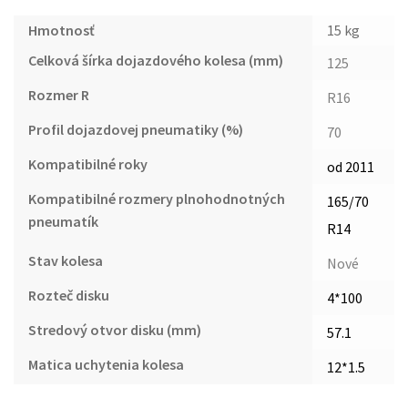
Hmotnosť
15 kg
Celková šírka dojazdového kolesa (mm)
125
Rozmer R
R16
Profil dojazdovej pneumatiky (%)
70
Kompatibilné roky
od 2011
Kompatibilné rozmery plnohodnotných
165/70
pneumatík
R14
Stav kolesa
Nové
Rozteč disku
4*100
Stredový otvor disku (mm)
57.1
Matica uchytenia kolesa
12*1.5