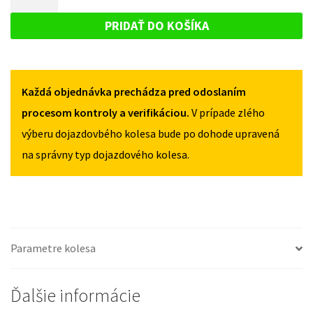
CITIGO
DOJAZDOVÉ
OD
OD
KOLESO
2011
PRIDAŤ DO KOŠÍKA
2011
125/70R16
SKODA
125/70R16
4X100
CITIGO
4X100
OD
Každá objednávka prechádza pred odoslaním
2011
125/70R16
procesom kontroly a verifikáciou.
V prípade zlého
4X100
výberu dojazdovbého kolesa bude po dohode upravená
na správny typ dojazdového kolesa.
Parametre kolesa
Ďalšie informácie