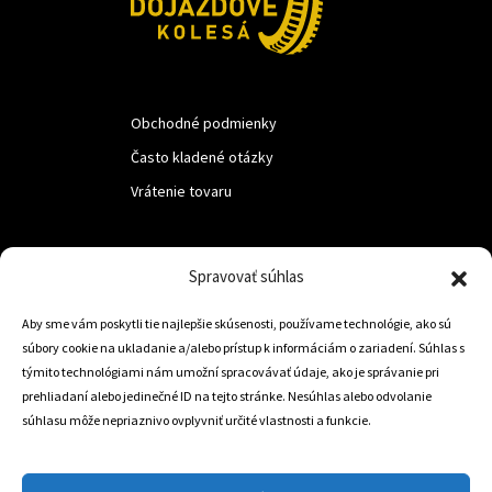
Obchodné podmienky
Často kladené otázky
Vrátenie tovaru
LUF s.r.o.
Spravovať súhlas
Nám. M.R.Štefanika 518,
Aby sme vám poskytli tie najlepšie skúsenosti, používame technológie, ako sú
Trstená 02801
súbory cookie na ukladanie a/alebo prístup k informáciám o zariadení. Súhlas s
týmito technológiami nám umožní spracovávať údaje, ako je správanie pri
prehliadaní alebo jedinečné ID na tejto stránke. Nesúhlas alebo odvolanie
súhlasu môže nepriaznivo ovplyvniť určité vlastnosti a funkcie.
+421 905 806 234
info@dojazdovekolesa.com