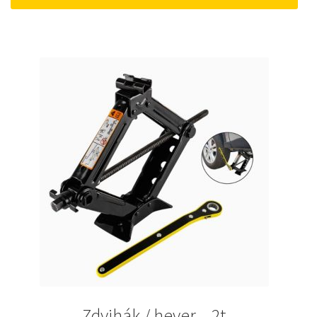
52 €.
45 €.
Zdvihák / hever – 2t