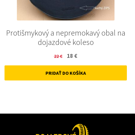
Protišmykový a nepremokavý obal na
dojazdové koleso
Original
Current
18
€
22
€
price
price
PRIDAŤ DO KOŠÍKA
was:
is:
22 €.
18 €.