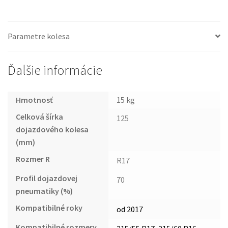
Parametre kolesa
Ďalšie informácie
Hmotnosť
15 kg
Celková šírka
125
dojazdového kolesa
(mm)
Rozmer R
R17
Profil dojazdovej
70
pneumatiky (%)
Kompatibilné roky
od 2017
Kompatibilné rozmery