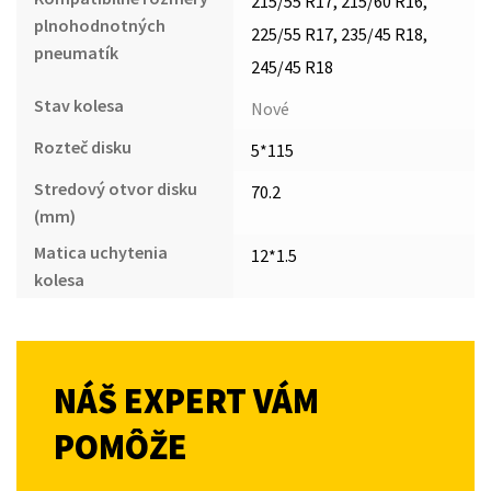
215/55 R17, 215/60 R16,
plnohodnotných
225/55 R17, 235/45 R18,
pneumatík
245/45 R18
Stav kolesa
Nové
Rozteč disku
5*115
Stredový otvor disku
70.2
(mm)
Matica uchytenia
12*1.5
kolesa
NÁŠ EXPERT VÁM
POMÔŽE