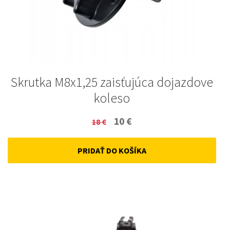
Skrutka M8x1,25 zaisťujúca dojazdove
koleso
Original
Current
10
€
18
€
price
price
PRIDAŤ DO KOŠÍKA
was:
is:
18 €.
10 €.