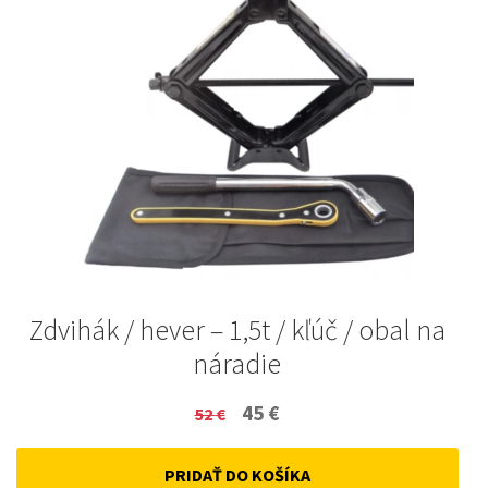
Zdvihák / hever – 1,5t / kľúč / obal na
náradie
Original
Current
45
€
52
€
price
price
PRIDAŤ DO KOŠÍKA
was:
is: