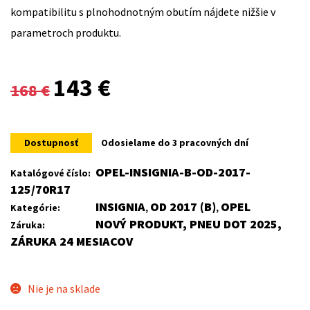
kompatibilitu s plnohodnotným obutím nájdete nižšie v
parametroch produktu.
Original
Current
143
€
168
€
price
price
was:
is:
Dostupnosť
Odosielame do 3 pracovných dní
168 €.
143 €.
OPEL-INSIGNIA-B-OD-2017-
Katalógové číslo:
125/70R17
INSIGNIA
OD 2017 (B)
OPEL
Kategórie:
,
,
NOVÝ PRODUKT, PNEU DOT 2025,
Záruka:
ZÁRUKA 24 MESIACOV
Nie je na sklade