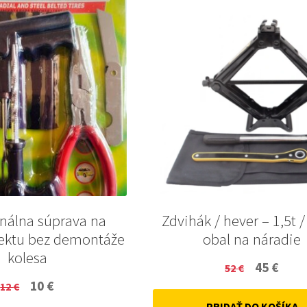
onálna súprava na
Zdvihák / hever – 1,5t /
ektu bez demontáže
obal na náradie
kolesa
Original
Curr
45
€
52
€
Original
Current
10
€
12
€
price
price
price
price
PRIDAŤ DO KOŠÍKA