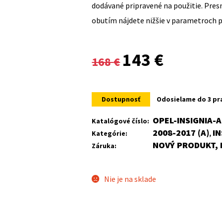
dodávané pripravené na použitie. Pre
obutím nájdete nižšie v parametroch 
Original
Current
143
€
168
€
price
price
was:
is:
Dostupnosť
Odosielame do 3 pr
168 €.
143 €.
OPEL-INSIGNIA-
Katalógové číslo:
2008-2017 (A)
IN
Kategórie:
,
NOVÝ PRODUKT, 
Záruka:
Nie je na sklade