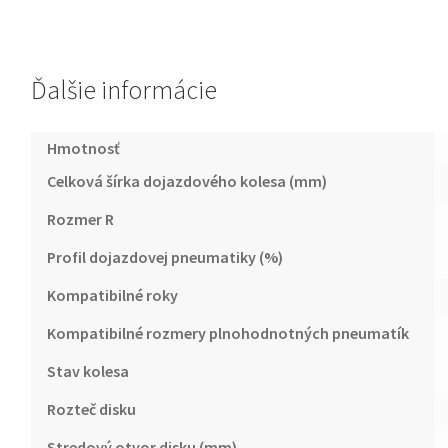
Ďalšie informácie
Hmotnosť
Celková šírka dojazdového kolesa (mm)
Rozmer R
Profil dojazdovej pneumatiky (%)
Kompatibilné roky
Kompatibilné rozmery plnohodnotných pneumatík
Stav kolesa
Rozteč disku
Stredový otvor disku (mm)