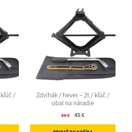
 kľúč /
Zdvihák / hever – 2t / kľúč /
obal na náradie
ent
Original
Current
45
€
50
€
price
price
PRIDAŤ DO KOŠÍKA