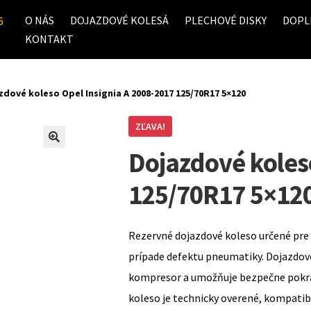
O NÁS
DOJAZDOVÉ KOLESÁ
PLECHOVÉ DISKY
DOPL
6
KONTAKT
zdové koleso Opel Insignia A 2008-2017 125/70R17 5×120
ZĽAVA!
Dojazdové koles
125/70R17 5×12
Rezervné dojazdové koleso určené pre 
prípade defektu pneumatiky. Dojazdov
kompresor a umožňuje bezpečne pokrač
koleso je technicky overené, kompati