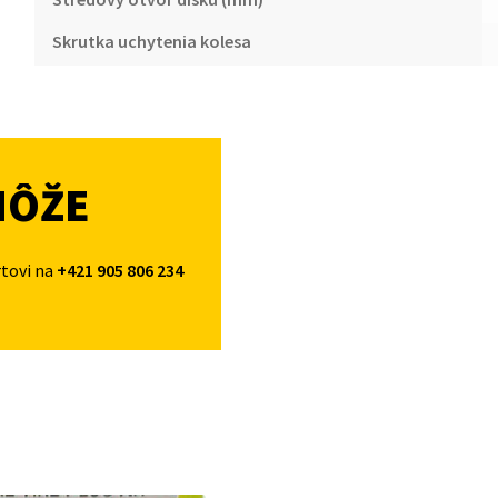
Skrutka uchytenia kolesa
MÔŽE
rtovi na
+421 905 806 234