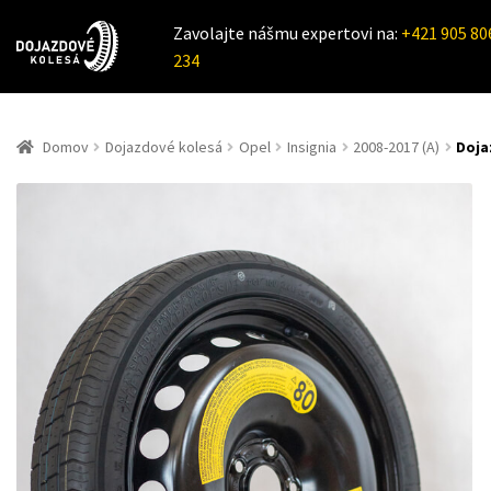
Zavolajte nášmu expertovi na:
+421 905 80
234
Domov
Dojazdové kolesá
Opel
Insignia
2008-2017 (A)
Doja