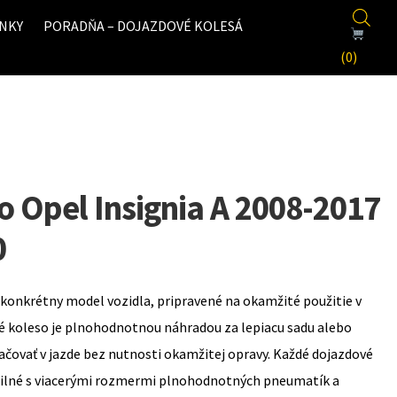
NKY
PORADŇA – DOJAZDOVÉ KOLESÁ
(0)
o Opel Insignia A 2008-2017
0
konkrétny model vozidla, pripravené na okamžité použitie v
é koleso je plnohodnotnou náhradou za lepiacu sadu alebo
ovať v jazde bez nutnosti okamžitej opravy. Každé dojazdové
bilné s viacerými rozmermi plnohodnotných pneumatík a