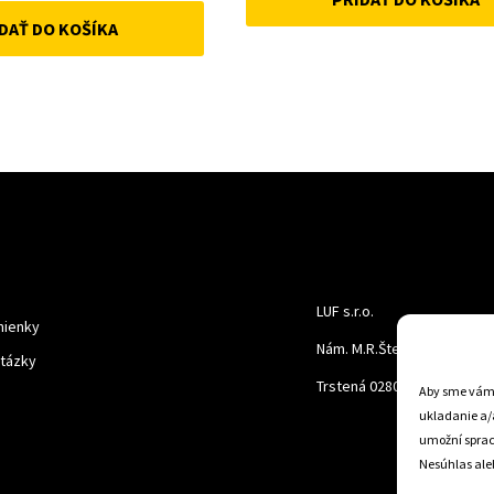
was:
is:
DAŤ DO KOŠÍKA
was:
is:
52 €.
45 €.
12 €.
10 €.
LUF s.r.o.
ienky
Nám. M.R.Štefanika 518,
otázky
Trstená 02801
Aby sme vám p
ukladanie a/
umožní spraco
Nesúhlas aleb