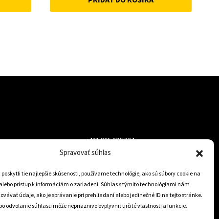
was:
is:
50 €.
45 €.
+421 905 806 234
Spravovať súhlas
info@dojazdovekolesa.com
oskytli tie najlepšie skúsenosti, používame technológie, ako sú súbory cookie na
alebo prístup k informáciám o zariadení. Súhlas s týmito technológiami nám
Český Eshop
vávať údaje, ako je správanie pri prehliadaní alebo jedinečné ID na tejto stránke.
o odvolanie súhlasu môže nepriaznivo ovplyvniť určité vlastnosti a funkcie.