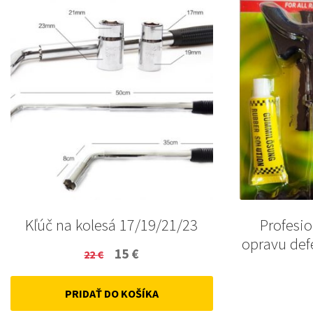
Kľúč na kolesá 17/19/21/23
Profesi
opravu def
Original
Current
15
€
22
€
price
price
PRIDAŤ DO KOŠÍKA
was:
is: