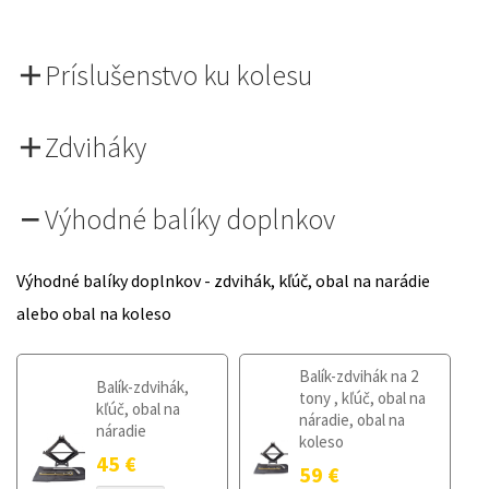
Príslušenstvo ku kolesu
Zdviháky
Výhodné balíky doplnkov
Výhodné balíky doplnkov - zdvihák, kľúč, obal na narádie
alebo obal na koleso
Balík-zdvihák na 2
Balík-zdvihák,
tony , kľúč, obal na
kľúč, obal na
náradie, obal na
náradie
koleso
45
€
59
€