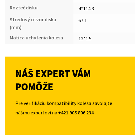
Rozteč disku
4*114.3
Stredový otvor disku
67.1
(mm)
Matica uchytenia kolesa
12*1.5
NÁŠ EXPERT VÁM
POMÔŽE
Pre verifikáciu kompatibility kolesa zavolajte
nášmu expertovi na
+421 905 806 234