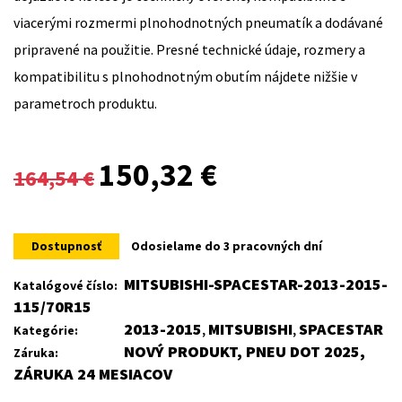
viacerými rozmermi plnohodnotných pneumatík a dodávané
pripravené na použitie. Presné technické údaje, rozmery a
kompatibilitu s plnohodnotným obutím nájdete nižšie v
parametroch produktu.
Original
Current
150,32
€
164,54
€
price
price
was:
is:
Dostupnosť
Odosielame do 3 pracovných dní
164,54 €.
150,32 €.
MITSUBISHI-SPACESTAR-2013-2015-
Katalógové číslo:
115/70R15
2013-2015
MITSUBISHI
SPACESTAR
Kategórie:
,
,
NOVÝ PRODUKT, PNEU DOT 2025,
Záruka:
ZÁRUKA 24 MESIACOV