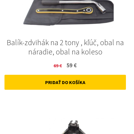
Balík-zdvihák na 2 tony , kľúč, obal na
náradie, obal na koleso
Original
Current
59
€
69
€
price
price
PRIDAŤ DO KOŠÍKA
was:
is:
69 €.
59 €.