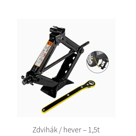
50 €.
45 €.
Zdvihák / hever – 1,5t