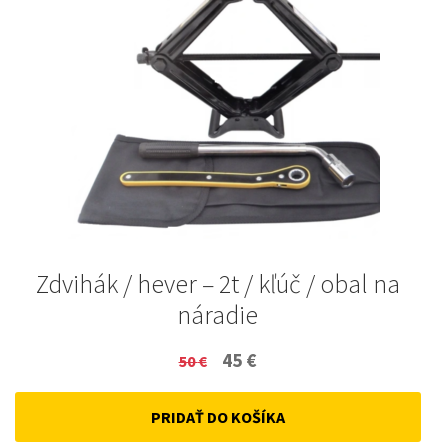
Zdvihák / hever – 2t / kľúč / obal na
náradie
Original
Current
45
€
50
€
price
price
PRIDAŤ DO KOŠÍKA
was:
is: