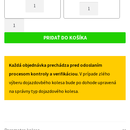
MNOŽSTVO
MNOŽSTVO
DOJAZDOVÉ
DOJAZDOVÉ
KOLESO
KOLESO
MITSUBISHI
MNOŽSTVO
MITSUBISHI
SPACESTAR
SPACESTAR
DOJAZDOVÉ
2013-
2013-
KOLESO
2015
PRIDAŤ DO KOŠÍKA
2015
115/70R15
MITSUBISHI
115/70R15
4X100
SPACESTAR
4X100
2013-
Každá objednávka prechádza pred odoslaním
2015
115/70R15
procesom kontroly a verifikáciou.
V prípade zlého
4X100
výberu dojazdovbého kolesa bude po dohode upravená
na správny typ dojazdového kolesa.