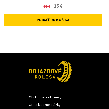
Original
Current
25
€
33
€
price
price
PRIDAŤ DO KOŠÍKA
was:
is:
33 €.
25 €.
Obchodné podmienky
Často kladené otázky