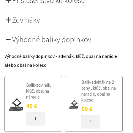
Príslušenstvo ku kolesu
Zdviháky
Výhodné balíky doplnkov
Výhodné balíky doplnkov - zdvihák, kľúč, obal na narádie
alebo obal na koleso
Balík-zdvihák na 2
Balík-zdvihák,
tony , kľúč, obal na
kľúč, obal na
náradie, obal na
náradie
koleso
45
€
59
€
MNOŽSTVO
MNOŽSTVO
DOJAZDOVÉ
DOJAZDOVÉ
KOLESO
KOLESO
MITSUBISHI