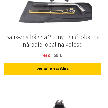
Balík-zdvihák na 2 tony , kľúč, obal na
náradie, obal na koleso
Original
Current
59
€
69
€
price
price
PRIDAŤ DO KOŠÍKA
was:
is:
69 €.
59 €.