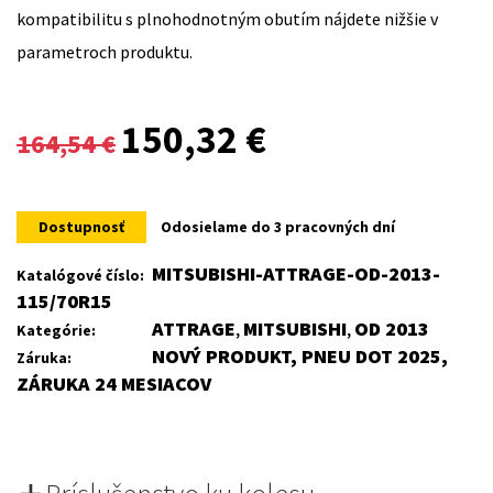
kompatibilitu s plnohodnotným obutím nájdete nižšie v
parametroch produktu.
Original
Current
150,32
€
164,54
€
price
price
was:
is:
Dostupnosť
Odosielame do 3 pracovných dní
164,54 €.
150,32 €.
MITSUBISHI-ATTRAGE-OD-2013-
Katalógové číslo:
115/70R15
ATTRAGE
MITSUBISHI
OD 2013
Kategórie:
,
,
NOVÝ PRODUKT, PNEU DOT 2025,
Záruka:
ZÁRUKA 24 MESIACOV