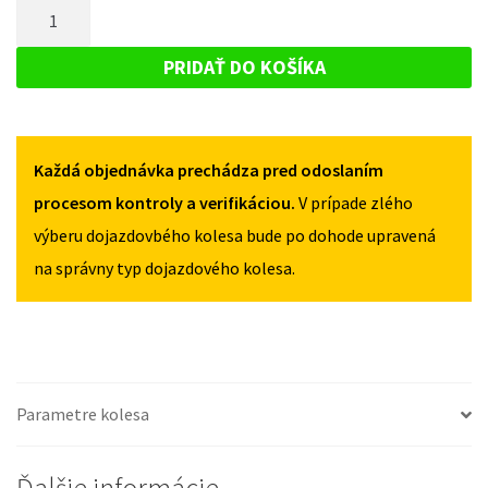
MNOŽSTVO
MITSUBISHI
ATTRAGE
ATTRAGE
DOJAZDOVÉ
OD
OD
KOLESO
2013
PRIDAŤ DO KOŠÍKA
2013
115/70R15
MITSUBISHI
115/70R15
4X100
ATTRAGE
4X100
OD
Každá objednávka prechádza pred odoslaním
2013
115/70R15
procesom kontroly a verifikáciou.
V prípade zlého
4X100
výberu dojazdovbého kolesa bude po dohode upravená
na správny typ dojazdového kolesa.
Parametre kolesa