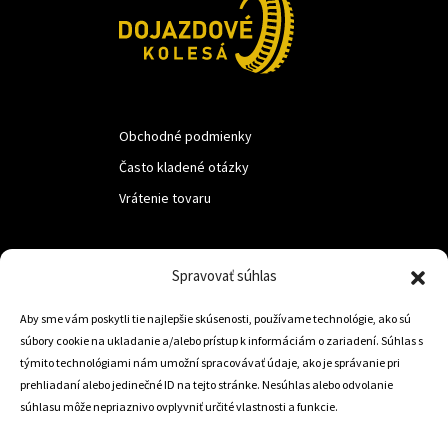
Obchodné podmienky
Často kladené otázky
Vrátenie tovaru
LUF s.r.o.
Spravovať súhlas
Nám. M.R.Štefanika 518,
Aby sme vám poskytli tie najlepšie skúsenosti, používame technológie, ako sú
Trstená 02801
súbory cookie na ukladanie a/alebo prístup k informáciám o zariadení. Súhlas s
týmito technológiami nám umožní spracovávať údaje, ako je správanie pri
prehliadaní alebo jedinečné ID na tejto stránke. Nesúhlas alebo odvolanie
súhlasu môže nepriaznivo ovplyvniť určité vlastnosti a funkcie.
+421 905 806 234