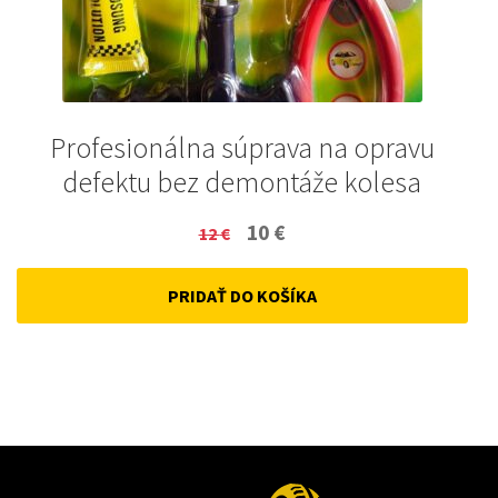
Profesionálna súprava na opravu
defektu bez demontáže kolesa
Original
Current
10
€
12
€
price
price
PRIDAŤ DO KOŠÍKA
was:
is:
12 €.
10 €.