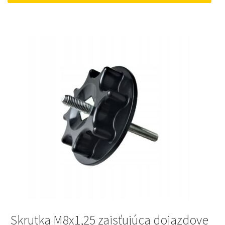
52 €.
45 €.
Skrutka M8x1,25 zaisťujúca dojazdove