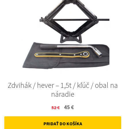
Zdvihák / hever – 1,5t / kľúč / obal na
náradie
Original
Current
45
€
52
€
price
price
PRIDAŤ DO KOŠÍKA
was:
is: