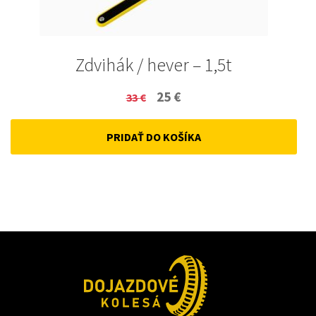
Zdvihák / hever – 1,5t
Original
Current
25
€
33
€
price
price
PRIDAŤ DO KOŠÍKA
was:
is:
33 €.
25 €.