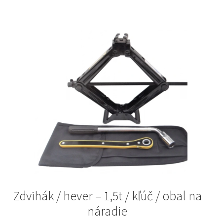
Zdvihák / hever – 1,5t / kľúč / obal na
náradie