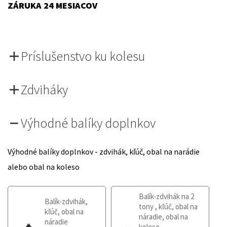
ZÁRUKA 24 MESIACOV
Príslušenstvo ku kolesu
Zdviháky
Výhodné balíky doplnkov
Výhodné balíky doplnkov - zdvihák, kľúč, obal na narádie
alebo obal na koleso
Balík-zdvihák na 2
Balík-zdvihák,
tony , kľúč, obal na
kľúč, obal na
náradie, obal na
náradie
koleso