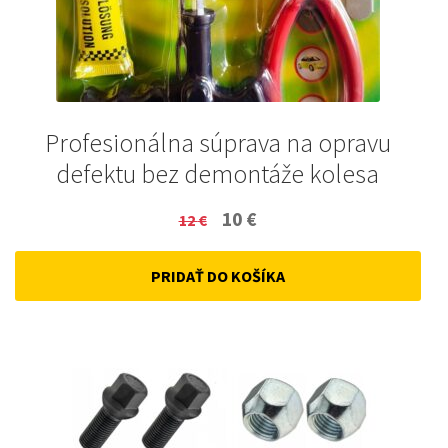
Profesionálna súprava na opravu
defektu bez demontáže kolesa
Original
Current
10
€
12
€
price
price
PRIDAŤ DO KOŠÍKA
was:
is:
12 €.
10 €.