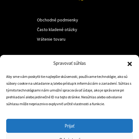
Obchodné podmienky
Často kladené otázky
Vrátenie tovaru
LUF s.r.o.
Spravovať súhlas
Nám. M.R.Štefanika 518,
Aby sme vám poskytli tie najlepšie skúsenosti, používame technológie, ako sú
Trstená 02801
súbory cookie na ukladanie a/alebo prístup k informáciám o zariadení. Súhlas s
týmito technológiami nám umožní spracovávať údaje, ako je správanie pri
prehliadaní alebo jedinečné ID na tejto stránke. Nesúhlas alebo odvolanie
súhlasu môže nepriaznivo ovplyvniť určité vlastnosti a funkcie.
+421 905 806 234
info@dojazdovekolesa.com
Prijať
Český Eshop