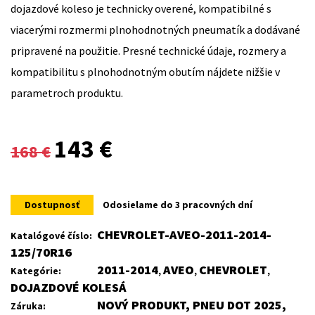
dojazdové koleso je technicky overené, kompatibilné s
viacerými rozmermi plnohodnotných pneumatík a dodávané
pripravené na použitie. Presné technické údaje, rozmery a
kompatibilitu s plnohodnotným obutím nájdete nižšie v
parametroch produktu.
Original
Current
143
€
168
€
price
price
was:
is:
Dostupnosť
Odosielame do 3 pracovných dní
168 €.
143 €.
CHEVROLET-AVEO-2011-2014-
Katalógové číslo:
125/70R16
2011-2014
AVEO
CHEVROLET
Kategórie:
,
,
,
DOJAZDOVÉ KOLESÁ
NOVÝ PRODUKT, PNEU DOT 2025,
Záruka: