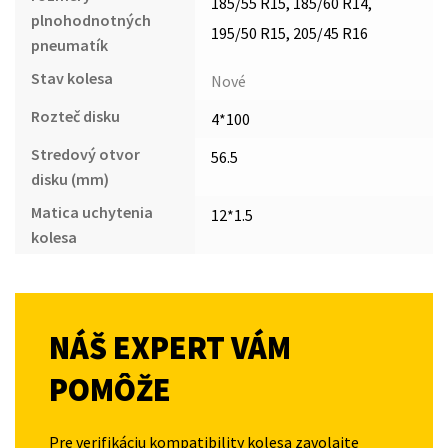
185/55 R15, 185/60 R14,
plnohodnotných
195/50 R15, 205/45 R16
pneumatík
Stav kolesa
Nové
Rozteč disku
4*100
Stredový otvor
56.5
disku (mm)
Matica uchytenia
12*1.5
kolesa
NÁŠ EXPERT VÁM
POMÔŽE
Pre verifikáciu kompatibility kolesa zavolajte