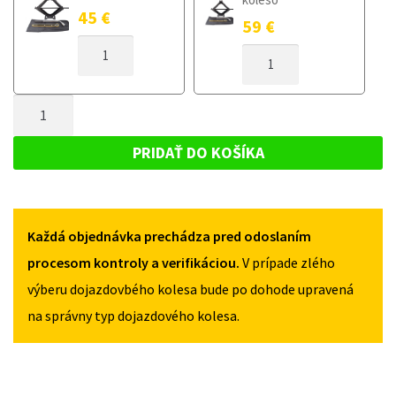
45
€
59
€
MNOŽSTVO
MNOŽSTVO
DOJAZDOVÉ
DOJAZDOVÉ
KOLESO
KOLESO
CHEVROLET
MNOŽSTVO
CHEVROLET
AVEO
AVEO
DOJAZDOVÉ
2011-
2011-
KOLESO
2014
PRIDAŤ DO KOŠÍKA
2014
125/70R16
CHEVROLET
125/70R16
5X105
AVEO
5X105
2011-
Každá objednávka prechádza pred odoslaním
2014
125/70R16
procesom kontroly a verifikáciou.
V prípade zlého
5X105
výberu dojazdovbého kolesa bude po dohode upravená
na správny typ dojazdového kolesa.