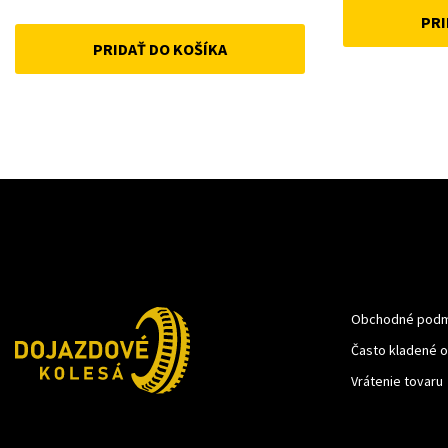
price
price
PRI
PRIDAŤ DO KOŠÍKA
was:
is:
18 €.
10 €.
Obchodné podm
Často kladené 
Vrátenie tovaru