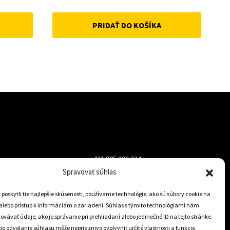
price
price
PRIDAŤ DO KOŠÍKA
was:
is:
50 €.
45 €.
+421 905 806 234
Spravovať súhlas
info@dojazdovekolesa.com
oskytli tie najlepšie skúsenosti, používame technológie, ako sú súbory cookie na
alebo prístup k informáciám o zariadení. Súhlas s týmito technológiami nám
Český Eshop
vávať údaje, ako je správanie pri prehliadaní alebo jedinečné ID na tejto stránke.
o odvolanie súhlasu môže nepriaznivo ovplyvniť určité vlastnosti a funkcie.