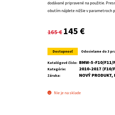
dodávané pripravené na použitie. Pre
obutím nájdete nižšie v parametroch 
Original
Current
145
€
165
€
price
price
was:
is:
Dostupnosť
Odosielame do 3 pr
165 €.
145 €.
BMW-5-F10/F11/
Katalógové číslo:
2010-2017 (F10/
Kategórie:
NOVÝ PRODUKT, 
Záruka:
Nie je na sklade