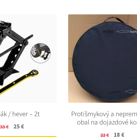
ák / hever – 2t
Protišmykový a nepre
obal na dojazdové ko
Original
Current
25
€
33
€
Original
Curr
18
€
price
price
22
€