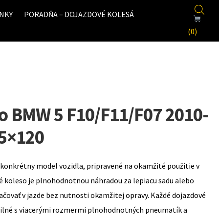
NKY
PORADŇA – DOJAZDOVÉ KOLESÁ
(0)
o BMW 5 F10/F11/F07 2010-
 5×120
konkrétny model vozidla, pripravené na okamžité použitie v
é koleso je plnohodnotnou náhradou za lepiacu sadu alebo
ovať v jazde bez nutnosti okamžitej opravy. Každé dojazdové
bilné s viacerými rozmermi plnohodnotných pneumatík a