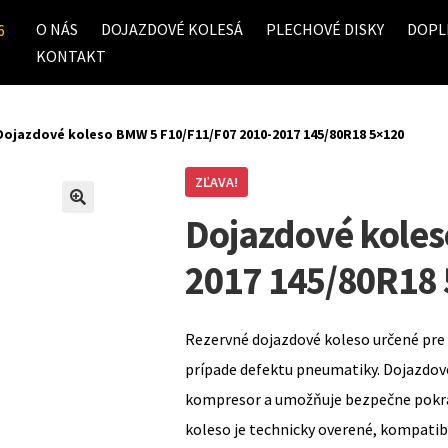
O NÁS
DOJAZDOVÉ KOLESÁ
PLECHOVÉ DISKY
DOPL
6
KONTAKT
Dojazdové koleso BMW 5 F10/F11/F07 2010-2017 145/80R18 5×120
ZĽAVA!
Dojazdové koles
2017 145/80R18
Rezervné dojazdové koleso určené pre 
prípade defektu pneumatiky. Dojazdov
kompresor a umožňuje bezpečne pokrač
koleso je technicky overené, kompati