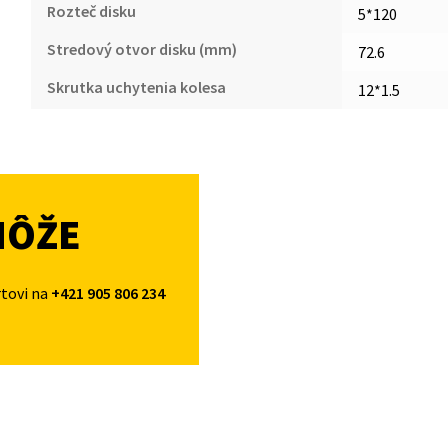
Rozteč disku
5*120
Stredový otvor disku (mm)
72.6
Skrutka uchytenia kolesa
12*1.5
MÔŽE
rtovi na
+421 905 806 234