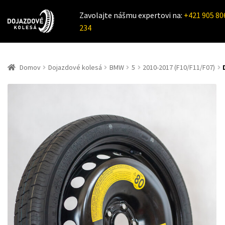
Zavolajte nášmu expertovi na:
+421 905 80
234
Domov
Dojazdové kolesá
BMW
5
2010-2017 (F10/F11/F07)