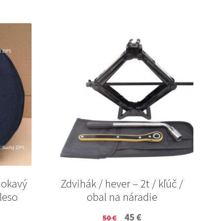
mokavý
Zdvihák / hever – 2t / kľúč /
leso
obal na náradie
ent
Original
Current
45
€
50
€