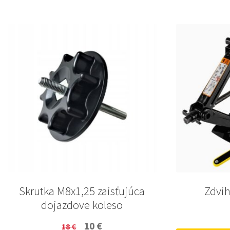
Skrutka M8x1,25 zaisťujúca
Zdvih
dojazdove koleso
Original
Current
10
€
18
€