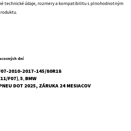
sné technické údaje, rozmery a kompatibilitu s plnohodnotným
produktu.
acovných dní
F07-2010-2017-145/80R18
F11/F07)
5
BMW
,
,
PNEU DOT 2025, ZÁRUKA 24 MESIACOV