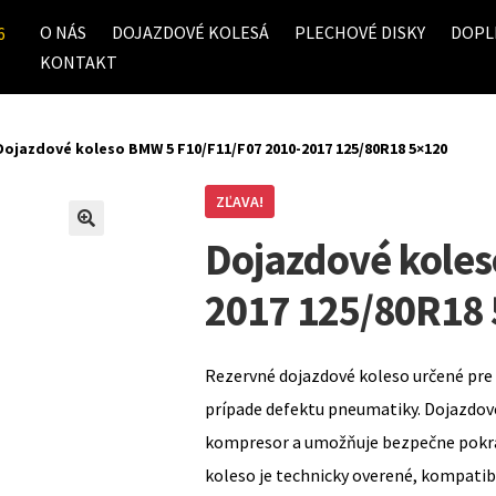
O NÁS
DOJAZDOVÉ KOLESÁ
PLECHOVÉ DISKY
DOPL
6
KONTAKT
Dojazdové koleso BMW 5 F10/F11/F07 2010-2017 125/80R18 5×120
ZĽAVA!
Dojazdové koles
2017 125/80R18
Rezervné dojazdové koleso určené pre 
prípade defektu pneumatiky. Dojazdov
kompresor a umožňuje bezpečne pokrač
koleso je technicky overené, kompati