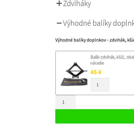
Zdviháky
Výhodné balíky dopln
Výhodné balíky doplnkov - zdvihák, kľú
Balík-zdvihák, kľúč, oba
náradie
45
€
MNOŽSTVO
DOJAZDOVÉ
KOLESO
MNOŽSTVO
BMW
5
DOJAZDOVÉ
F10/F11/F07
KOLESO
2010-
BMW
2017
5
125/80R18