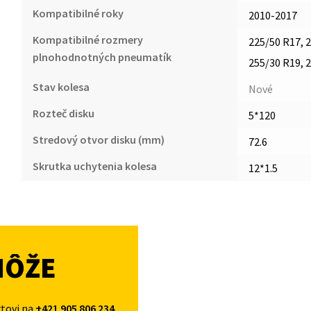
Kompatibilné roky
2010-2017
Kompatibilné rozmery
225/50 R17, 2
plnohodnotných pneumatík
255/30 R19, 
Stav kolesa
Nové
Rozteč disku
5*120
Stredový otvor disku (mm)
72.6
Skrutka uchytenia kolesa
12*1.5
MÔŽE
rtovi na
+421 905 806 234