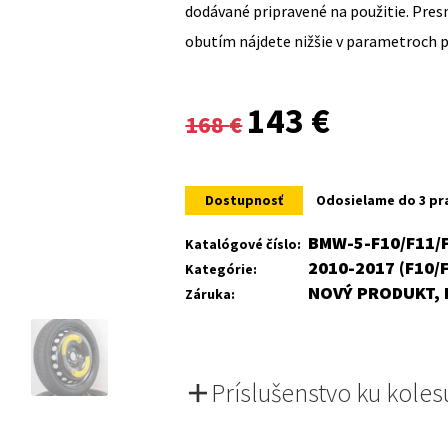
dodávané pripravené na použitie. Pre
obutím nájdete nižšie v parametroch 
Original
Current
143
€
168
€
price
price
was:
is:
Dostupnosť
Odosielame do 3 pr
168 €.
143 €.
BMW-5-F10/F11/
Katalógové číslo:
2010-2017 (F10/
Kategórie:
NOVÝ PRODUKT, 
Záruka:
Príslušenstvo ku koles