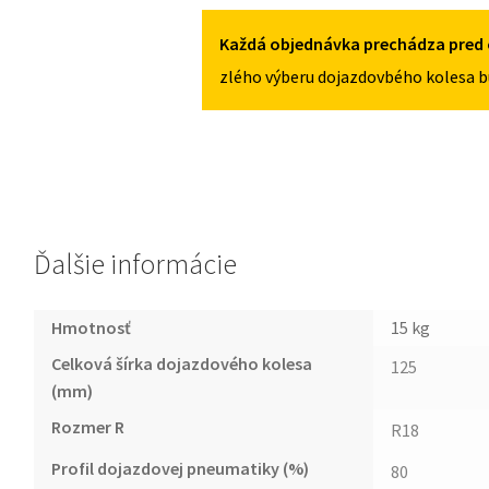
5X120
F10/F11/F07
2010-
Každá objednávka prechádza pred 
2017
zlého výberu dojazdovbého kolesa b
125/80R18
5X120
Ďalšie informácie
Hmotnosť
15 kg
Celková šírka dojazdového kolesa
125
(mm)
Rozmer R
R18
Profil dojazdovej pneumatiky (%)
80