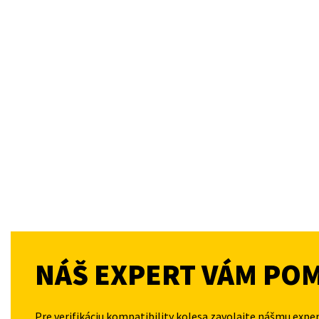
NÁŠ EXPERT VÁM PO
Pre verifikáciu kompatibility kolesa zavolajte nášmu expe