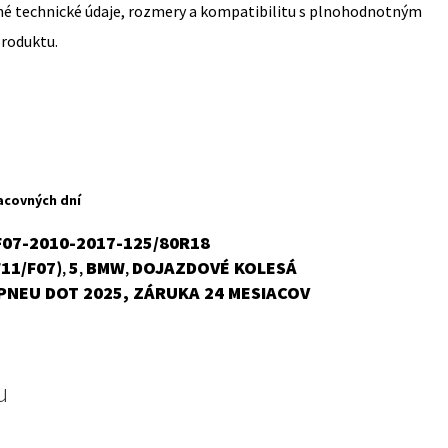
sné technické údaje, rozmery a kompatibilitu s plnohodnotným
produktu.
acovných dní
F07-2010-2017-125/80R18
F11/F07)
5
BMW
DOJAZDOVÉ KOLESÁ
,
,
,
PNEU DOT 2025, ZÁRUKA 24 MESIACOV
u