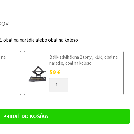
kov
č, obal na narádie alebo obal na koleso
l na
Balík-zdvihák na 2 tony , kľúč, obal na
náradie, obal na koleso
59
€
MNOŽSTVO
DOJAZDOVÉ
KOLESO
BMW
5
F10/F11/F07
PRIDAŤ DO KOŠÍKA
2010-
2017
125/80R18