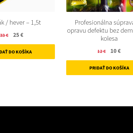
k / hever – 1,5t
Profesionálna súprav
opravu defektu bez de
Original
Current
25
€
33
€
kolesa
price
price
Original
Curr
10
€
12
€
DAŤ DO KOŠÍKA
was:
is:
price
price
33 €.
25 €.
PRIDAŤ DO KOŠÍKA
was:
is:
12 €.
10 €.