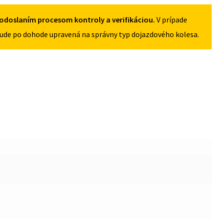
5X120
odoslaním procesom kontroly a verifikáciou.
V prípade
ude po dohode upravená na správny typ dojazdového kolesa.