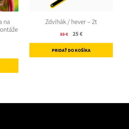
a na
Zdvihák / hever – 2t
montáže
Original
Current
25
€
33
€
price
price
ent
PRIDAŤ DO KOŠÍKA
was:
is:
33 €.
25 €.