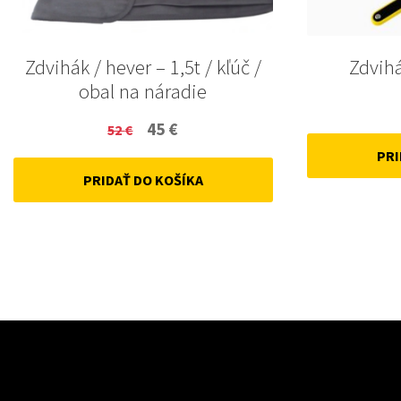
Zdvihák / hever – 1,5t / kľúč /
Zdvihá
obal na náradie
Original
Current
45
€
52
€
price
price
PRI
PRIDAŤ DO KOŠÍKA
was:
is:
52 €.
45 €.