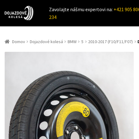
Zavolajte nášmu expertovi na:
+421 905 80
234
Domov
Dojazdové kolesá
BMW
5
2010-2017 (F10/F11/F07)