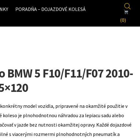
NKY
PORADŇA – DOJAZDOVÉ KOLESÁ
(0)
o BMW 5 F10/F11/F07 2010-
 5×120
konkrétny model vozidla, pripravené na okamžité použitie v
é koleso je plnohodnotnou náhradou za lepiacu sadu alebo
ovať v jazde bez nutnosti okamžitej opravy. Každé dojazdové
bilné s viacerými rozmermi plnohodnotných pneumatík a