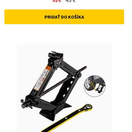
52
€
price
price
PRIDAŤ DO KOŠÍKA
was:
is:
52 €.
45 €.