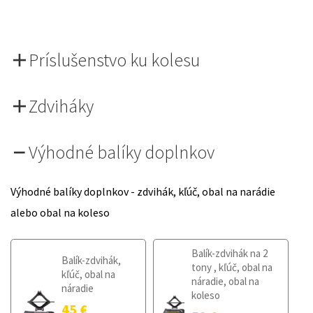
Príslušenstvo ku kolesu
Zdviháky
Výhodné balíky doplnkov
Výhodné balíky doplnkov - zdvihák, kľúč, obal na narádie
alebo obal na koleso
Balík-zdvihák na 2
Balík-zdvihák,
tony , kľúč, obal na
kľúč, obal na
náradie, obal na
náradie
koleso
45
€