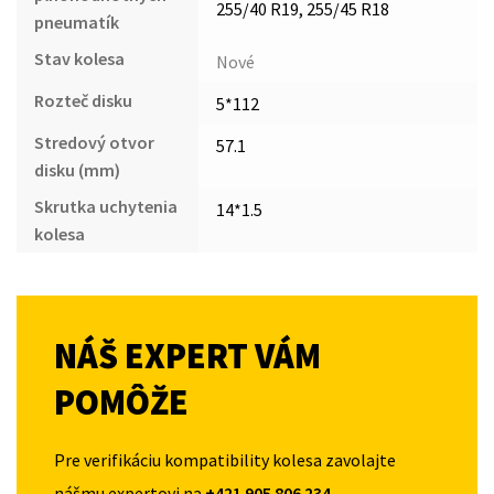
255/40 R19, 255/45 R18
pneumatík
Stav kolesa
Nové
Rozteč disku
5*112
Stredový otvor
57.1
disku (mm)
Skrutka uchytenia
14*1.5
kolesa
NÁŠ EXPERT VÁM
POMÔŽE
Pre verifikáciu kompatibility kolesa zavolajte
nášmu expertovi na
+421 905 806 234