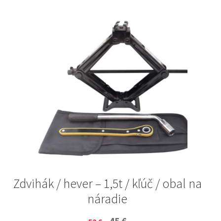
Zdvihák / hever – 1,5t / kľúč / obal na
náradie
Original
Current
45
€