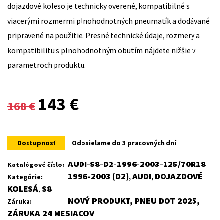
dojazdové koleso je technicky overené, kompatibilné s
viacerými rozmermi plnohodnotných pneumatík a dodávané
pripravené na použitie. Presné technické údaje, rozmery a
kompatibilitu s plnohodnotným obutím nájdete nižšie v
parametroch produktu.
Original
Current
143
€
168
€
price
price
was:
is:
Dostupnosť
Odosielame do 3 pracovných dní
168 €.
143 €.
AUDI-S8-D2-1996-2003-125/70R18
Katalógové číslo:
1996-2003 (D2)
AUDI
DOJAZDOVÉ
Kategórie:
,
,
KOLESÁ
S8
,
NOVÝ PRODUKT, PNEU DOT 2025,
Záruka:
ZÁRUKA 24 MESIACOV