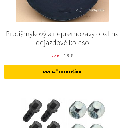
Protišmykový a nepremokavý obal na
dojazdové koleso
Original
Current
18
€
22
€
price
price
PRIDAŤ DO KOŠÍKA
was:
is:
22 €.
18 €.