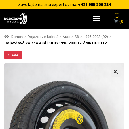
Zavolajte nášmu expertovi na:
+421 905 806 234
(0)
Domov
Dojazdové kolesá
Audi
S8
1996-2003 (D2)
Dojazdové koleso Audi S8 D2 1996-2003 125/70R18 5×112
ZĽAVA!