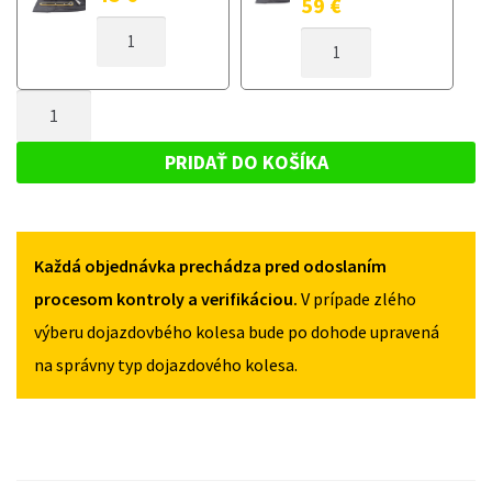
59
€
MNOŽSTVO
MNOŽSTVO
DOJAZDOVÉ
DOJAZDOVÉ
KOLESO
KOLESO
AUDI
MNOŽSTVO
AUDI
S8
S8
DOJAZDOVÉ
D2
D2
KOLESO
1996-
PRIDAŤ DO KOŠÍKA
1996-
2003
AUDI
2003
125/70R18
S8
125/70R18
5X112
5X112
D2
Každá objednávka prechádza pred odoslaním
1996-
2003
procesom kontroly a verifikáciou.
V prípade zlého
125/70R18
výberu dojazdovbého kolesa bude po dohode upravená
5X112
na správny typ dojazdového kolesa.