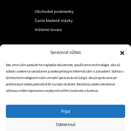
Obchodné podmienky
Často kladené otázky
Vrátenie tovaru
LUF s.r.o.
Spravovať súhlas
Nám. M.R.Štefanika 518,
Aby sme vám poskytli tie najlepšie skúsenosti, používame technológie, ako sú
Trstená 02801
súbory cookie na ukladanie a/alebo prístup k informáciám o zariadení. Súhlas s
týmito technológiami nám umožní spracovávať údaje, ako je správanie pri
prehliadaní alebo jedinečné ID na tejto stránke. Nesúhlas alebo odvolanie
súhlasu môže nepriaznivo ovplyvniť určité vlastnosti a funkcie.
+421 905 806 234
info@dojazdovekolesa.com
Prijať
Český Eshop
Odmietnuť
0