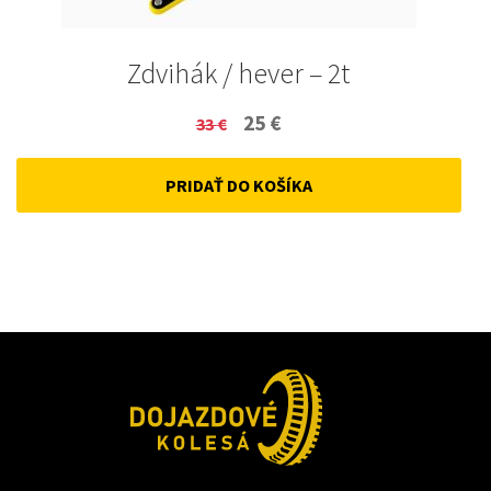
Zdvihák / hever – 2t
Original
Current
25
€
33
€
price
price
PRIDAŤ DO KOŠÍKA
was:
is:
33 €.
25 €.