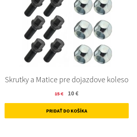
Skrutky a Matice pre dojazdove koleso
Original
Current
10
€
15
€
price
price
PRIDAŤ DO KOŠÍKA
was:
is:
15 €.
10 €.